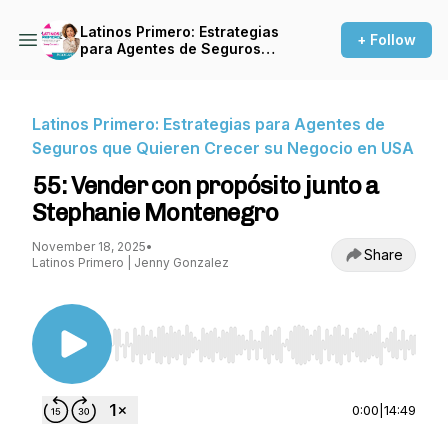
Latinos Primero: Estrategias
+ Follow
para Agentes de Seguros
que Quieren Crecer su
Negocio en USA
Latinos Primero: Estrategias para Agentes de
Seguros que Quieren Crecer su Negocio en USA
55: Vender con propósito junto a
Stephanie Montenegro
November 18, 2025
•
Share
Latinos Primero | Jenny Gonzalez
Use Left/Right to seek, Home/End to jump to st
0:00
|
14:49