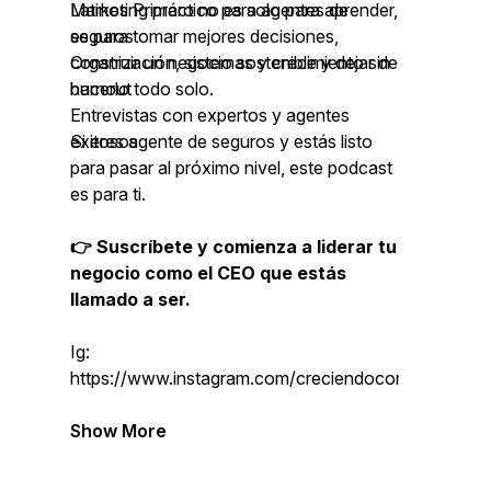
Marketing práctico para agentes de
Latinos Primero no es solo para aprender,
seguros
es para tomar mejores decisiones,
Organización, sistemas y crecimiento sin
construir un negocio sostenible y dejar de
burnout
hacerlo todo solo.
Entrevistas con expertos y agentes
exitosos
Si eres agente de seguros y estás listo
para pasar al próximo nivel, este podcast
es para ti.
👉 Suscríbete y comienza a liderar tu
negocio como el CEO que estás
llamado a ser.
Ig:
https://www.instagram.com/creciendoconjenny
Show More