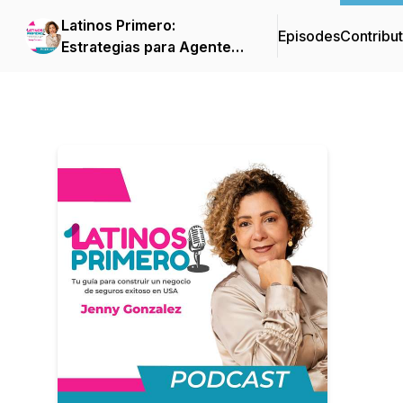
Latinos Primero:
Episodes
Contribu
Estrategias para Agentes
de Seguros que Quieren
Crecer su Negocio en
USA