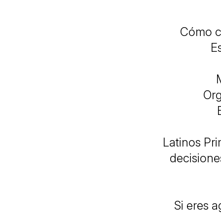
Cómo cr
Es
Org
Latinos Pr
decisione
Si eres a