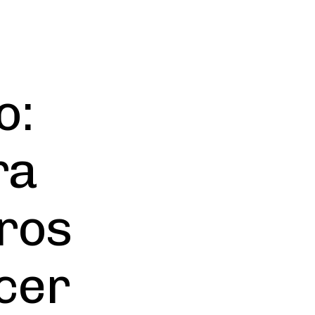
o:
ra
ros
cer