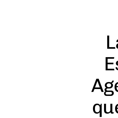
L
E
Ag
qu