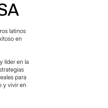
USA
os latinos
xitoso en
y líder en la
strategias
reales para
 y vivir en