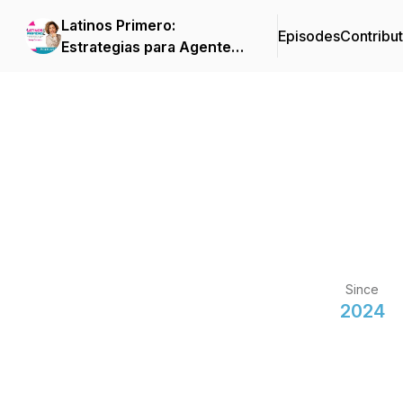
Latinos Primero:
Episodes
Contribu
Estrategias para Agentes
de Seguros que Quieren
Crecer su Negocio en
USA
Since
2024