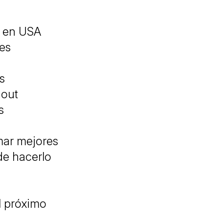
s en USA
tes
s
nout
s
mar mejores
de hacerlo
al próximo