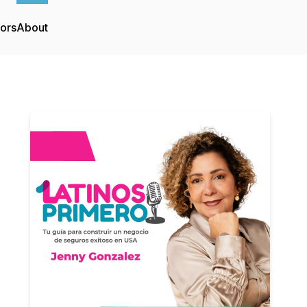
tors
About