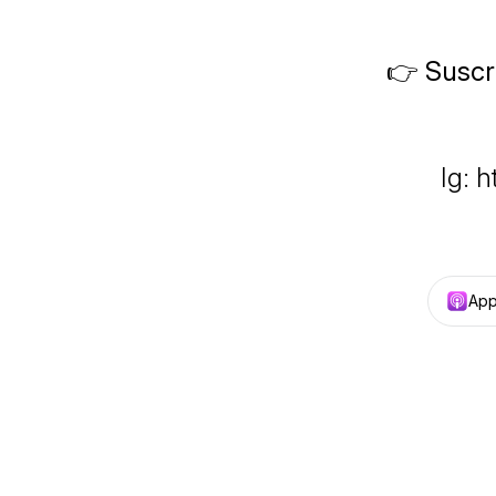
👉 Suscr
Ig: 
App