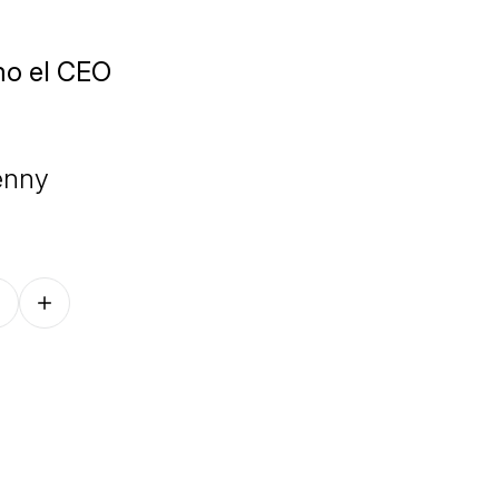
mo el CEO
jenny
Follow on other platforms