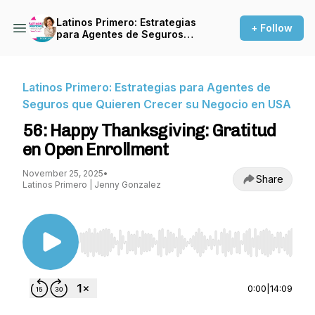
Latinos Primero: Estrategias
+ Follow
para Agentes de Seguros
que Quieren Crecer su
Negocio en USA
Latinos Primero: Estrategias para Agentes de
Seguros que Quieren Crecer su Negocio en USA
56: Happy Thanksgiving: Gratitud
en Open Enrollment
November 25, 2025
•
Share
Latinos Primero | Jenny Gonzalez
Use Left/Right to seek, Home/End to jump to st
0:00
|
14:09