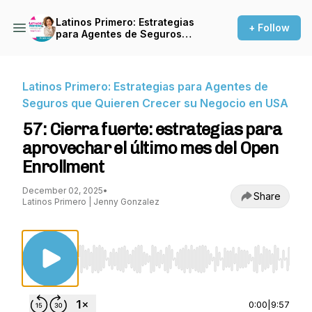
Latinos Primero: Estrategias
+ Follow
para Agentes de Seguros
que Quieren Crecer su
Negocio en USA
Latinos Primero: Estrategias para Agentes de
Seguros que Quieren Crecer su Negocio en USA
57: Cierra fuerte: estrategias para
aprovechar el último mes del Open
Enrollment
December 02, 2025
•
Share
Latinos Primero | Jenny Gonzalez
Use Left/Right to seek, Home/End to jump to st
0:00
|
9:57