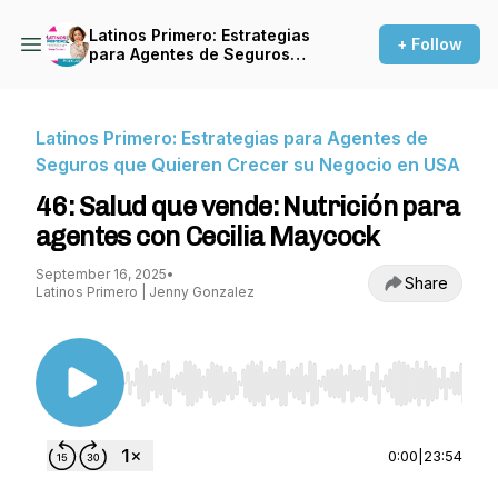
Latinos Primero: Estrategias
+ Follow
para Agentes de Seguros
que Quieren Crecer su
Negocio en USA
Latinos Primero: Estrategias para Agentes de
Seguros que Quieren Crecer su Negocio en USA
46: Salud que vende: Nutrición para
agentes con Cecilia Maycock
September 16, 2025
•
Share
Latinos Primero | Jenny Gonzalez
Use Left/Right to seek, Home/End to jump to st
0:00
|
23:54