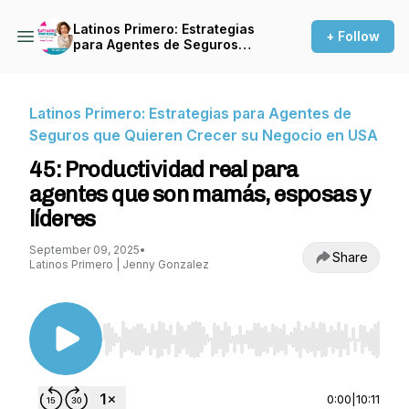
Latinos Primero: Estrategias
+ Follow
para Agentes de Seguros
que Quieren Crecer su
Negocio en USA
Latinos Primero: Estrategias para Agentes de
Seguros que Quieren Crecer su Negocio en USA
45: Productividad real para
agentes que son mamás, esposas y
líderes
September 09, 2025
•
Share
Latinos Primero | Jenny Gonzalez
Use Left/Right to seek, Home/End to jump to st
0:00
|
10:11