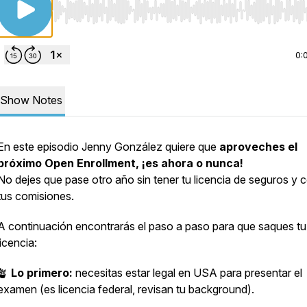
Use Left/Right to seek, Home/End to jump to start o
0:
Show Notes
En este episodio Jenny González quiere que
aproveches el
próximo Open Enrollment, ¡es ahora o nunca!
No dejes que pase otro año sin tener tu licencia de seguros y 
tus comisiones.
A continuación encontrarás el paso a paso para que saques tu
licencia:
🪴
Lo primero:
necesitas estar legal en USA para presentar el
examen (es licencia federal, revisan tu background).