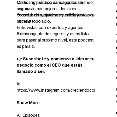
Marketing práctico para agentes de
Latinos Primero no es solo para aprender,
seguros
es para tomar mejores decisiones,
Organización, sistemas y crecimiento sin
construir un negocio sostenible y dejar de
burnout
hacerlo todo solo.
Entrevistas con expertos y agentes
exitosos
Si eres agente de seguros y estás listo
para pasar al próximo nivel, este podcast
es para ti.
👉 Suscríbete y comienza a liderar tu
negocio como el CEO que estás
llamado a ser.
Ig:
https://www.instagram.com/creciendoconjenny
Show More
All Episodes