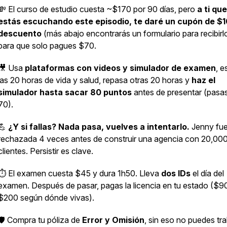
💸 El curso de estudio cuesta ~$170 por 90 días, pero
a ti que
estás escuchando este episodio, te daré un cupón de $
descuento
(más abajo encontrarás un formulario para recibirl
para que solo pagues $70.
🎥 Usa
plataformas con videos y simulador de examen
, e
las 20 horas de vida y salud, repasa otras 20 horas y
haz el
simulador hasta sacar 80 puntos
antes de presentar (pasa
70).
💪
¿Y si fallas? Nada pasa, vuelves a intentarlo.
Jenny fu
rechazada 4 veces antes de construir una agencia con 20,00
clientes. Persistir es clave.
⏱️ El examen cuesta $45 y dura 1h50. Lleva
dos IDs
el día del
examen. Después de pasar, pagas la licencia en tu estado ($9
$200 según dónde vivas).
🛡️ Compra tu póliza de
Error y Omisión
, sin eso no puedes tra