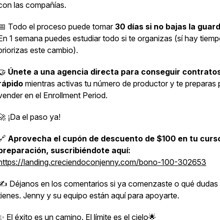
con las compañías.
📅 Todo el proceso puede tomar
30 días si no bajas la guard
En 1 semana puedes estudiar todo si te organizas (sí hay tiemp
priorizas este cambio).
🤝
Únete a una agencia directa para conseguir contrato
rápido
mientras activas tu número de productor y te preparas 
vender en el Enrollment Period.
🚀 ¡Da el paso ya!
🔗
Aprovecha el cupón de descuento de $100 en tu curs
preparación, suscribiéndote aquí:
https://landing.creciendoconjenny.com/bono-100-302653
✍️ Déjanos en los comentarios si ya comenzaste o qué dudas
tienes. Jenny y su equipo están aquí para apoyarte.
✨ El éxito es un camino. El límite es el cielo🌟