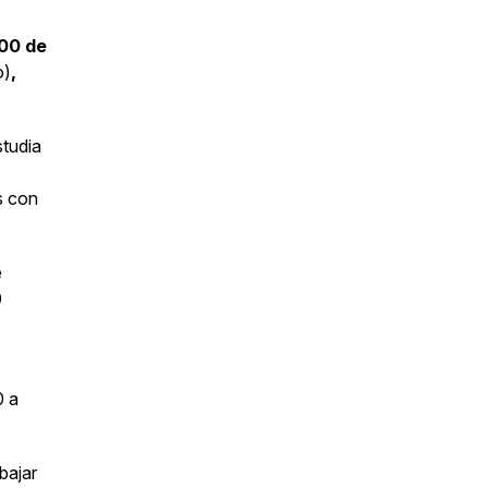
100 de
o)
,
studia
s con
e
0
0 a
bajar