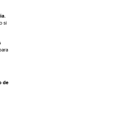
ia
.
o si
s
para
o de