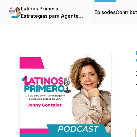
Latinos Primero:
Episodes
Contribu
Estrategias para Agentes
de Seguros que Quieren
Crecer su Negocio en
USA