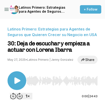
Latinos Primero: Estrategias
+ Follow
para Agentes de Seguros
que Quieren Crecer su
Negocio en USA
Latinos Primero: Estrategias para Agentes de
Seguros que Quieren Crecer su Negocio en USA
30: Deja de escuchar y empieza a
actuar con Lorena Ibarra
Share
May 27, 2025
•
Latinos Primero | Jenny Gonzalez
Use Left/Right to seek, Home/End to jump to st
0:00
|
24:43