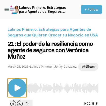
Latinos Primero: Estrategias
+ Follow
para Agentes de Seguros
que Quieren Crecer su
Negocio en USA
Latinos Primero: Estrategias para Agentes de
Seguros que Quieren Crecer su Negocio en USA
21: El poder de la resiliencia como
agente de seguros con Verónica
Muñoz
Share
March 25, 2025
•
Latinos Primero | Jenny Gonzalez
Use Left/Right to seek, Home/End to jump to st
0:00
|
18:31