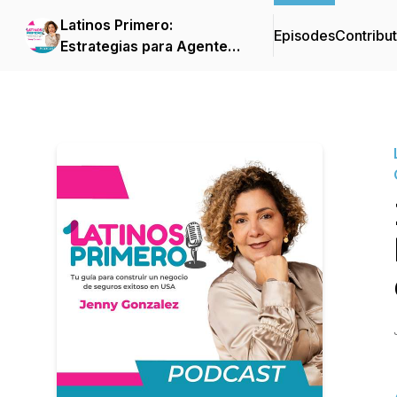
Latinos Primero:
Episodes
Contribu
Estrategias para Agentes
de Seguros que Quieren
Crecer su Negocio en
USA