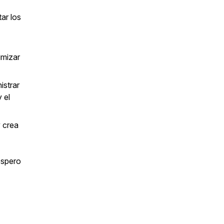
ar los
imizar
istrar
 el
y crea
óspero