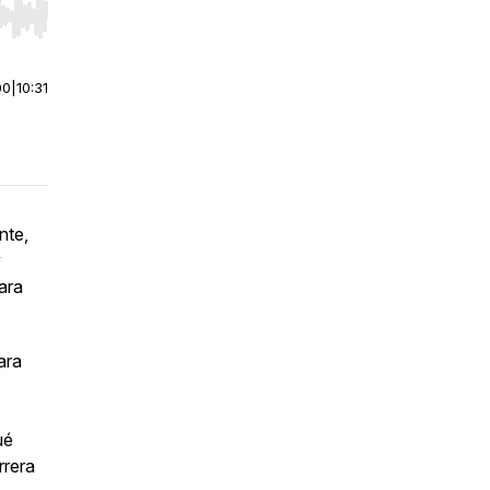
r end. Hold shift to jump forward or backward.
00
|
10:31
nte,
y
ara
ara
ué
rrera