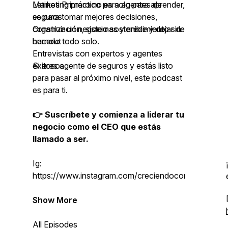
Marketing práctico para agentes de
Latinos Primero no es solo para aprender,
seguros
es para tomar mejores decisiones,
Organización, sistemas y crecimiento sin
construir un negocio sostenible y dejar de
burnout
hacerlo todo solo.
Entrevistas con expertos y agentes
exitosos
Si eres agente de seguros y estás listo
para pasar al próximo nivel, este podcast
es para ti.
👉 Suscríbete y comienza a liderar tu
negocio como el CEO que estás
llamado a ser.
Ig:
https://www.instagram.com/creciendoconjenny
Show More
All Episodes